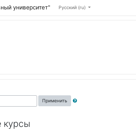
вный университет"
Русский ‎(ru)‎
Применить
 курсы