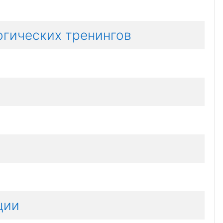
огических тренингов
ции